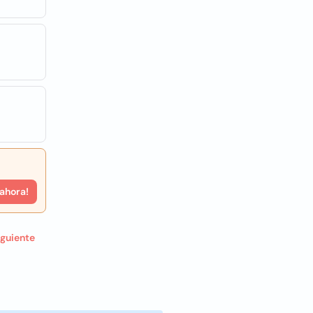
 ahora!
iguiente