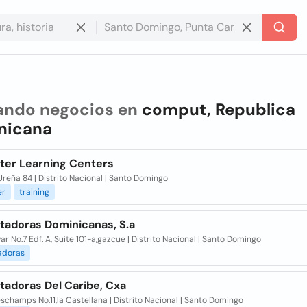
ando negocios en
comput, Republica
nicana
er Learning Centers
reña 84 | Distrito Nacional | Santo Domingo
er
training
adoras Dominicanas, S.a
var No.7 Edf. A, Suite 101-a,gazcue | Distrito Nacional | Santo Domingo
adoras
adoras Del Caribe, Cxa
schamps No.11,la Castellana | Distrito Nacional | Santo Domingo