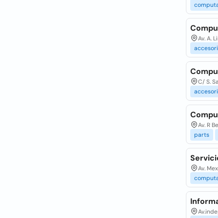
comput
Comput
Av. A. 
accesor
Comput
C/ S. S
accesor
Comput
Av. R B
parts
Servic
Av. Mex
comput
Inform
Av.inde