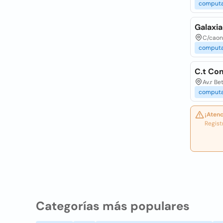
comput
Galaxia
C/caona
comput
C.t Com
Av.r Be
comput
¡Atenc
Regist
Categorías más populares