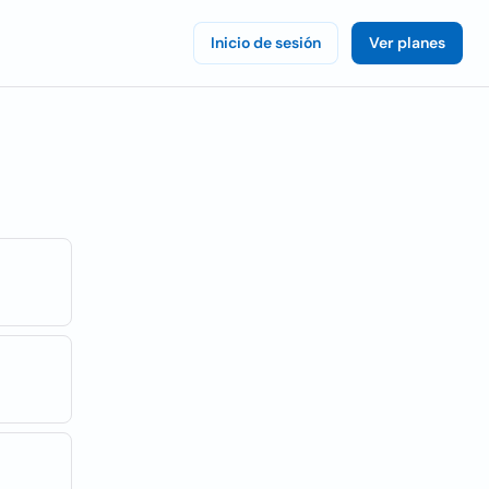
Inicio de sesión
Ver planes