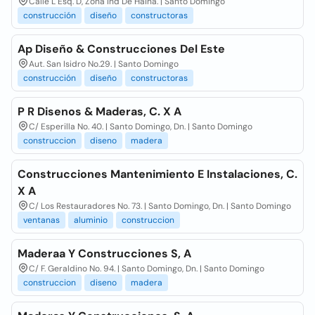
Calle L Esq. D, Zona Ind De Haina. | Santo Domingo
construcción
diseño
constructoras
Ap Diseño & Construcciones Del Este
Aut. San Isidro No.29. | Santo Domingo
construcción
diseño
constructoras
P R Disenos & Maderas, C. X A
C/ Esperilla No. 40. | Santo Domingo, Dn. | Santo Domingo
construccion
diseno
madera
Construcciones Mantenimiento E Instalaciones, C.
X A
C/ Los Restauradores No. 73. | Santo Domingo, Dn. | Santo Domingo
ventanas
aluminio
construccion
Maderaa Y Construcciones S, A
C/ F. Geraldino No. 94. | Santo Domingo, Dn. | Santo Domingo
construccion
diseno
madera