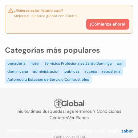
¿Quieres estar listado aquí?
Mejora tu alcance global con iGlobal.
¡Comienza ahora!
Categorías más populares
panaderia
hotel
Servicios Profesionales Santo Domingo
pan
dominicana
administracion
publicas
acceso
reposteria
Automotriz Estacion de Servicio Combustibles
Inicio
Ultimas Búsquedas
Tags
Términos Y Condiciones
Contacto
Ver Planes
Utilizamos cookies para mejorar la experiencia del usuario
saber
iGlobal.co @ 2024