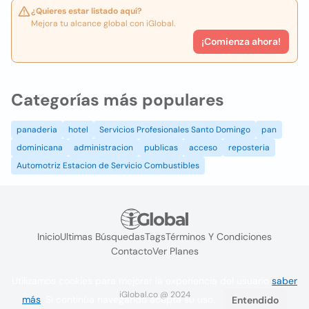
¿Quieres estar listado aquí?
Mejora tu alcance global con iGlobal.
¡Comienza ahora!
Categorías más populares
panaderia
hotel
Servicios Profesionales Santo Domingo
pan
dominicana
administracion
publicas
acceso
reposteria
Automotriz Estacion de Servicio Combustibles
Inicio
Ultimas Búsquedas
Tags
Términos Y Condiciones
Contacto
Ver Planes
Utilizamos cookies para mejorar la experiencia del usuario
saber
iGlobal.co @ 2024
más
. Si continúa navegando acepta su uso.
Entendido