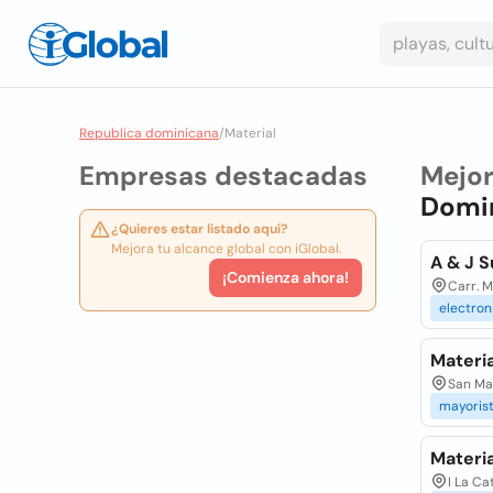
Republica dominicana
/
Material
Empresas destacadas
Mejo
Domi
¿Quieres estar listado aquí?
Mejora tu alcance global con iGlobal.
A & J S
¡Comienza ahora!
Carr. M
electron
Materia
San Ma
mayoris
Materia
I La Ca