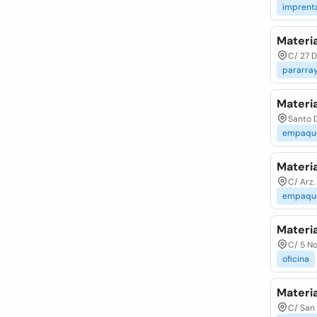
imprent
Materia
C/ 27 D
pararra
Materia
Santo 
empaqu
Materi
C/ Arz.
empaqu
Materi
C/ 5 No
oficina
Materia
C/ San 