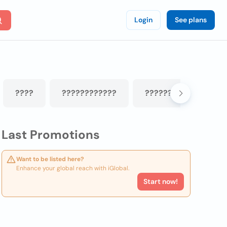
Login
See plans
????
????????????
??????
??????
Last Promotions
Want to be listed here?
Enhance your global reach with iGlobal.
Start now!