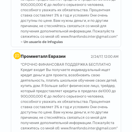
900,000,000 € до любого серьезного человека,
способного уважать их обязательства. Процентная
ставка составляет 3% в год и условиях Они очень
доступны по цене. Вам нужны деньги, и по другим
причинам, не стесняйтесь связаться со мной для
получения дополнительной информации. Пожалуйста
свяжитесь со мной об: www.finanfondo.inter@gmail.com”
- Un usuario de Infoguías
Промметалл Евразии
2/24/17, 12:00 AM
“СРОЧНО ФИНАНСОВАЯ ПОДДЕРЖКА БЕСПЛАТНО
Кредит входит Вы получаете индивидуальный ищет
кредит деньги для проекта, возобновить свою
деятельность, платить школьное обучение своих детей,
купить дом. Я больше забот физическое лицо, трейдер,
который предоставляет кредиты в пределах de1000 до
900,000,000 € до любого серьезного человека,
способного уважать их обязательства. Процентная
ставка составляет 3% в год и условиях Они очень
доступны по цене. Вам нужны деньги, и по другим
причинам, не стесняйтесь связаться со мной для
получения дополнительной информации. Пожалуйста
свяжитесь со мной об: www.finanfondo.inter@gmail.com”