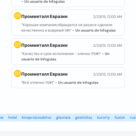
- Un usuario de Infoguías
Промметалл Евразии
2/23/15, 12:00 AM
“Хорошая компания,обращался не раз,все сделали
качественно и вовремя! |#|”
- Un usuario de Infoguías
Промметалл Евразии
2/23/15, 12:00 AM
“Качество и срок исполнения - олично !!!!|#|”
- Un
usuario de Infoguías
Промметалл Евразии
2/23/15, 12:00 AM
“Всё отлично !!!|#|”
- Un usuario de Infoguías
ow
hotel
kinoproizvodstvo
glavnaia
gostinitsy
kurorty
fusion
rus