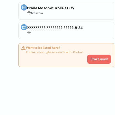
Prada Moscow Crocus City
Moscow
????????? ???????? ????? # 34
Want to be listed here?
Enhance your global reach with iGlobal.
Start now!