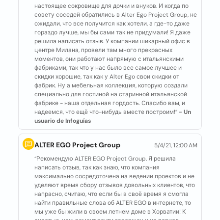
настоящее сокровище для дочки и внуков. И когда по
совету соседей обратились в Alter Ego Project Group, не
ожидали, что все получится как хотели, а где-то даже
гораздо лучше, мы бы сами так не придумали! Я даже
решила написать отзыв. У компании шикарный офис в
центре Милана, провели там много прекрасных
моментов, они работают напрямую с итальянскими
фабриками, так что у нас было все самое лучшее и
скидки хорошие, так как у Alter Ego свои скидки от
фабрик. Ну а мебельная коллекция, которую создали
специально для гостиной на старинной итальянской
фабрике - наша отдельная гордость. Спасибо вам, и
надеемся, что ещё что-нибудь вместе построим!”
- Un
usuario de Infoguías
ALTER EGO Project Group
5/4/21, 12:00 AM
“Рекомендую ALTER EGO Project Group. Я решила
написать отзыв, так как знаю, что компания
максимально сосредоточена на ведении проектов и не
уделяют время сбору отзывов довольных клиентов, что
напрасно, считаю, что если бы в своё время я смогла
найти правильные слова об ALTER EGO в интернете, то
мы уже бы жили в своем летнем доме в Хорватии! К