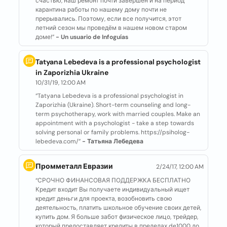
счастью, наш ремонт почти завершен и на период
карантина работы по нашему дому почти не
прерывались. Поэтому, если все получится, этот
летний сезон мы проведём в нашем новом старом
доме!”
- Un usuario de Infoguías
Tatyana Lebedeva is a professional psychologist
in Zaporizhia Ukraine
10/31/19, 12:00 AM
“Tatyana Lebedeva is a professional psychologist in
Zaporizhia (Ukraine). Short-term counseling and long-
term psychotherapy, work with married couples. Make an
appointment with a psychologist - take a step towards
solving personal or family problems. https://psiholog-
lebedeva.com/”
- Татьяна Лебедева
Промметалл Евразии
2/24/17, 12:00 AM
“СРОЧНО ФИНАНСОВАЯ ПОДДЕРЖКА БЕСПЛАТНО
Кредит входит Вы получаете индивидуальный ищет
кредит деньги для проекта, возобновить свою
деятельность, платить школьное обучение своих детей,
купить дом. Я больше забот физическое лицо, трейдер,
который предоставляет кредиты в пределах de1000 до