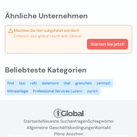
Ähnliche Unternehmen
Möchten Sie hier aufgeführt werden?
Enhance your global reach with iGlobal.
Starten Sie jetzt!
Beliebteste Kategorien
find
taxi
rafz
delemont
thal
grenchen
zermatt
klimaanlage
Professional Services Luzern
zurich
Startseite
Neueste Suchanfragen
Schlagwörter
Allgemeine Geschäftsbedingungen
Kontakt
Pläne Ansehen
Wir verwenden Cookies, um das Nutzererlebnis zu verbessern