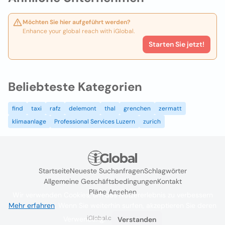
Möchten Sie hier aufgeführt werden?
Enhance your global reach with iGlobal.
Starten Sie jetzt!
Beliebteste Kategorien
find
taxi
rafz
delemont
thal
grenchen
zermatt
klimaanlage
Professional Services Luzern
zurich
Startseite
Neueste Suchanfragen
Schlagwörter
Allgemeine Geschäftsbedingungen
Kontakt
Pläne Ansehen
Wir verwenden Cookies, um das Nutzererlebnis zu verbessern
Mehr erfahren
. Wenn Sie weiterhin surfen, akzeptieren Sie deren
iGlobal.co @ 2024
Verwendung.
Verstanden