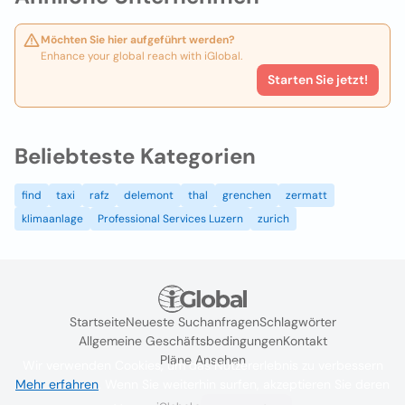
Möchten Sie hier aufgeführt werden?
Enhance your global reach with iGlobal.
Starten Sie jetzt!
Beliebteste Kategorien
find
taxi
rafz
delemont
thal
grenchen
zermatt
klimaanlage
Professional Services Luzern
zurich
Startseite
Neueste Suchanfragen
Schlagwörter
Allgemeine Geschäftsbedingungen
Kontakt
Pläne Ansehen
Wir verwenden Cookies, um das Nutzererlebnis zu verbessern
Mehr erfahren
. Wenn Sie weiterhin surfen, akzeptieren Sie deren