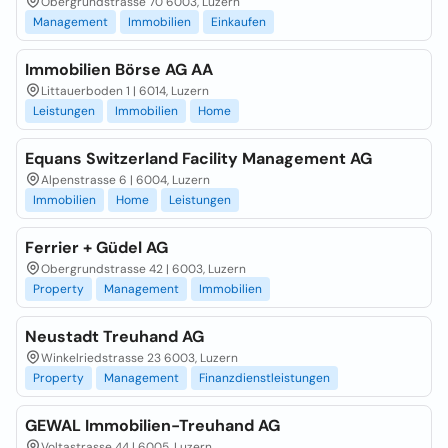
Obergrundstrasse 70 6003, Luzern
Management
Immobilien
Einkaufen
Immobilien Börse AG AA
Littauerboden 1 | 6014, Luzern
Leistungen
Immobilien
Home
Equans Switzerland Facility Management AG
Alpenstrasse 6 | 6004, Luzern
Immobilien
Home
Leistungen
Ferrier + Güdel AG
Obergrundstrasse 42 | 6003, Luzern
Property
Management
Immobilien
Neustadt Treuhand AG
Winkelriedstrasse 23 6003, Luzern
Property
Management
Finanzdienstleistungen
GEWAL Immobilien-Treuhand AG
Voltastrasse 44 | 6005, Luzern