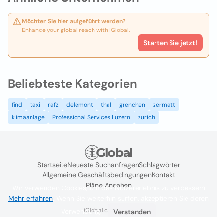
Möchten Sie hier aufgeführt werden?
Enhance your global reach with iGlobal.
Starten Sie jetzt!
Beliebteste Kategorien
find
taxi
rafz
delemont
thal
grenchen
zermatt
klimaanlage
Professional Services Luzern
zurich
Startseite
Neueste Suchanfragen
Schlagwörter
Allgemeine Geschäftsbedingungen
Kontakt
Pläne Ansehen
Wir verwenden Cookies, um das Nutzererlebnis zu verbessern
Mehr erfahren
. Wenn Sie weiterhin surfen, akzeptieren Sie deren
iGlobal.co @ 2024
Verwendung.
Verstanden