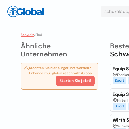
Schweiz
/
Find
Ähnliche
Best
Unternehmen
Schw
Möchten Sie hier aufgeführt werden?
Equip S
Enhance your global reach with iGlobal.
Franke
Starten Sie jetzt!
Sport
Equip 
Hirten
Sport
Wirth 
Winkel