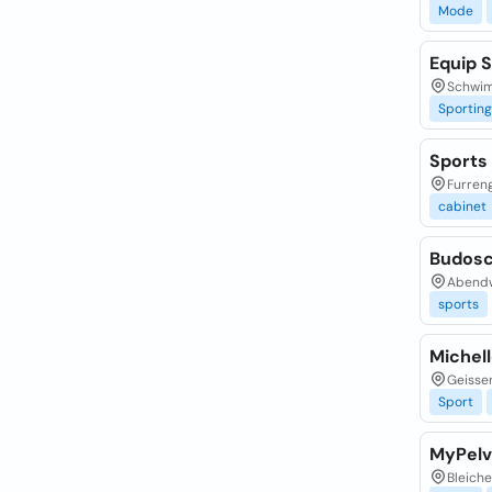
Mode
Equip 
Schwim
Sporting
Sports
Furreng
cabinet
Budosc
Abendw
sports
Michel
Geissen
Sport
MyPelv
Bleiche