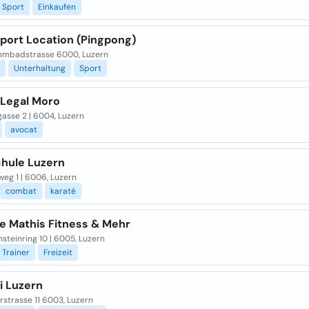
Sport
Einkaufen
Sport Location (Pingpong)
mbadstrasse 6000, Luzern
Unterhaltung
Sport
 Legal Moro
asse 2 | 6004, Luzern
avocat
hule Luzern
eg 1 | 6006, Luzern
combat
karaté
le Mathis Fitness & Mehr
steinring 10 | 6005, Luzern
Trainer
Freizeit
i Luzern
rstrasse 11 6003, Luzern