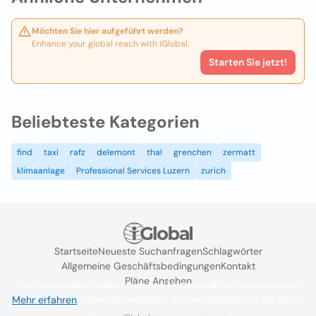
Möchten Sie hier aufgeführt werden?
Enhance your global reach with iGlobal.
Starten Sie jetzt!
Beliebteste Kategorien
find
taxi
rafz
delemont
thal
grenchen
zermatt
klimaanlage
Professional Services Luzern
zurich
Startseite
Neueste Suchanfragen
Schlagwörter
Allgemeine Geschäftsbedingungen
Kontakt
Pläne Ansehen
Wir verwenden Cookies, um das Nutzererlebnis zu verbessern
Mehr erfahren
. Wenn Sie weiterhin surfen, akzeptieren Sie deren