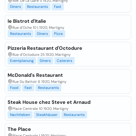
Ave. De La Gare 5 1920, Martigny
Diners
Restaurants
Fast
le Bistrot d'Italie
Rue d'Oche 10 | 1920, Martigny
Restaurants
Diners
Pizza
Pizzeria Restaurant d'Octodure
Rue d'Octodure 25 1920, Martigny
Eventplanung
Diners
Caterers
McDonald's Restaurant
Rue Du Battoir 6 1920, Martigny
Food
Fast
Restaurants
Steak House chez Steve et Arnaud
Place Centrale 10 1920, Martigny
Nachtleben
Steakhäuser
Restaurants
The Place
Place Centrale 1 1920, Martigny