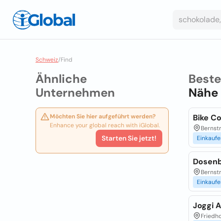
Schweiz
/
Find
Ähnliche
Best
Unternehmen
Nähe
Möchten Sie hier aufgeführt werden?
Bike C
Enhance your global reach with iGlobal.
Bernst
Starten Sie jetzt!
Einkaufe
Dosen
Bernst
Einkaufe
Joggi 
Friedh