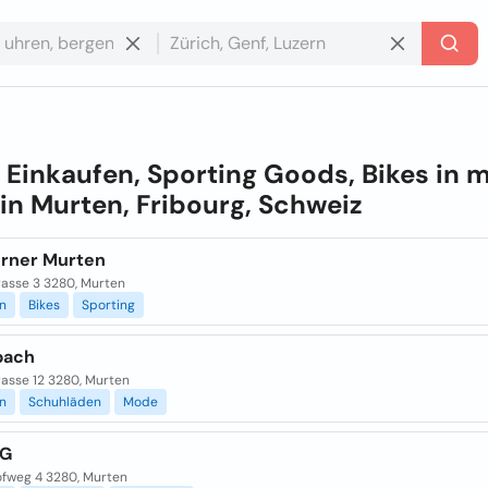
e
Einkaufen, Sporting Goods, Bikes in 
 in
Murten, Fribourg, Schweiz
orner Murten
rasse 3 3280, Murten
n
Bikes
Sporting
bach
rasse 12 3280, Murten
n
Schuhläden
Mode
AG
ofweg 4 3280, Murten