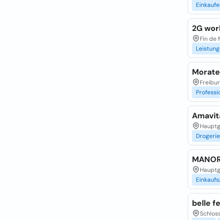
Einkaufe
2G wor
Fin de
Leistun
Morate
Freibur
Professi
Amavit
Hauptg
Drogeri
MANOR
Hauptg
Einkaufs
belle 
Schloss