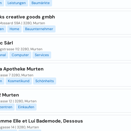
n
Leistungen
Baumärkte
ks creative goods gmbh
 Mossard 59A | 3280, Murten
gen
Home
Bauunternehmer
c Sàrl
gstrasse 112 3280, Murten
onal
Computer
Services
a Apotheke Murten
asse 7 3280, Murten
en
Kosmetikund
Schönheits
 Murten
asse 12 | 3280, Murten
zentren
Einkaufen
femme Elle et Lui Bademode, Dessous
gasse 14 | 3280, Murten