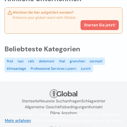
Möchten Sie hier aufgeführt werden?
Enhance your global reach with iGlobal.
Starten Sie jetzt!
Beliebteste Kategorien
find
taxi
rafz
delemont
thal
grenchen
zermatt
klimaanlage
Professional Services Luzern
zurich
Startseite
Neueste Suchanfragen
Schlagwörter
Allgemeine Geschäftsbedingungen
Kontakt
Pläne Ansehen
Wir verwenden Cookies, um das Nutzererlebnis zu verbessern
Mehr erfahren
. Wenn Sie weiterhin surfen, akzeptieren Sie deren