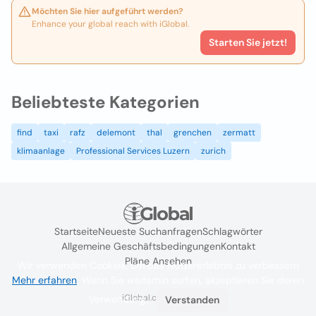
Möchten Sie hier aufgeführt werden?
Enhance your global reach with iGlobal.
Starten Sie jetzt!
Beliebteste Kategorien
find
taxi
rafz
delemont
thal
grenchen
zermatt
klimaanlage
Professional Services Luzern
zurich
Startseite
Neueste Suchanfragen
Schlagwörter
Allgemeine Geschäftsbedingungen
Kontakt
Pläne Ansehen
Wir verwenden Cookies, um das Nutzererlebnis zu verbessern
Mehr erfahren
. Wenn Sie weiterhin surfen, akzeptieren Sie deren
iGlobal.co @ 2024
Verwendung.
Verstanden