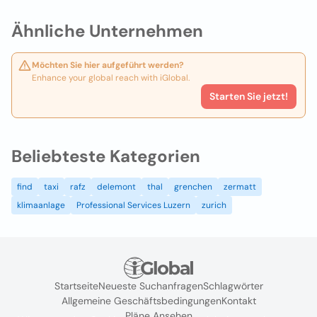
Ähnliche Unternehmen
Möchten Sie hier aufgeführt werden?
Enhance your global reach with iGlobal.
Starten Sie jetzt!
Beliebteste Kategorien
find
taxi
rafz
delemont
thal
grenchen
zermatt
klimaanlage
Professional Services Luzern
zurich
Startseite
Neueste Suchanfragen
Schlagwörter
Allgemeine Geschäftsbedingungen
Kontakt
Pläne Ansehen