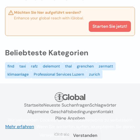
Möchten Sie hier aufgeführt werden?
Enhance your global reach with iGlobal.
Starten Sie jetzt!
Beliebteste Kategorien
find
taxi
rafz
delemont
thal
grenchen
zermatt
klimaanlage
Professional Services Luzern
zurich
Startseite
Neueste Suchanfragen
Schlagwörter
Allgemeine Geschäftsbedingungen
Kontakt
Pläne Ansehen
Wir verwenden Cookies, um das Nutzererlebnis zu verbessern
Mehr erfahren
. Wenn Sie weiterhin surfen, akzeptieren Sie deren
iGlobal.co @ 2024
Verwendung.
Verstanden