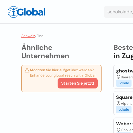
Schweiz
/
Find
Ähnliche
Best
Unternehmen
in
Zug
Möchten Sie hier aufgeführt werden?
ghostw
Enhance your global reach with iGlobal.
Baarers
Starten Sie jetzt!
Lokale
Square
Alpenst
Lokale
Weber-
Cholle