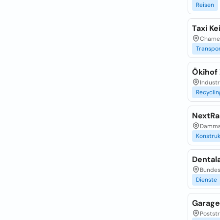
Reisen
Taxi Ke
Chamer
Transpo
Ökihof
Indust
Recycli
NextRa
Dammst
Konstru
Dental
Bundess
Dienste
Garage
Postst