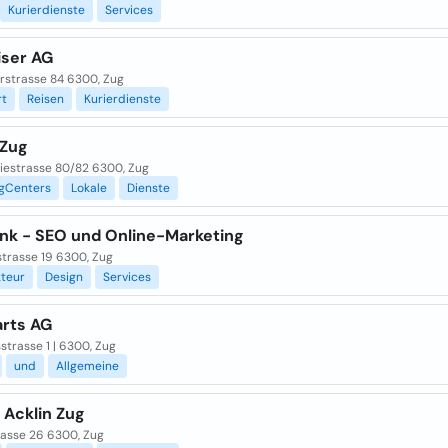
Kurierdienste
Services
iser AG
strasse 84 6300, Zug
rt
Reisen
Kurierdienste
 Zug
riestrasse 80/82 6300, Zug
ngCenters
Lokale
Dienste
nk - SEO und Online-Marketing
rasse 19 6300, Zug
kteur
Design
Services
arts AG
trasse 1 | 6300, Zug
und
Allgemeine
 Acklin Zug
rasse 26 6300, Zug