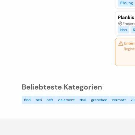
Bildung
Plankis
Emsers
Non
S
Unter
Regist
Beliebteste Kategorien
find
taxi
rafz
delemont
thal
grenchen
zermatt
kl