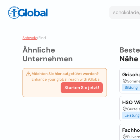
Schweiz
/
Find
Ähnliche
Best
Unternehmen
Nähe
Möchten Sie hier aufgeführt werden?
Grisch
Enhance your global reach with iGlobal.
Sommer
Starten Sie jetzt!
Bildung
HSO Wi
Gürtel
Leistun
Fachho
Pulver