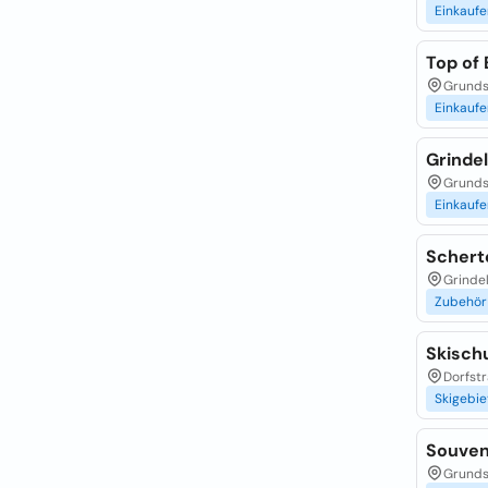
Einkaufe
Top of
Grunds
Einkaufe
Grinde
Grunds
Einkaufe
Schert
Grinde
Zubehör
Skisch
Dorfstr
Skigebie
Souven
Grundst