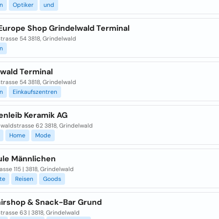
n
Optiker
und
 Europe Shop Grindelwald Terminal
trasse 54 3818, Grindelwald
n
lwald Terminal
trasse 54 3818, Grindelwald
n
Einkaufszentren
enleib Keramik AG
lwaldstrasse 62 3818, Grindelwald
Home
Mode
ule Männlichen
asse 115 | 3818, Grindelwald
te
Reisen
Goods
irshop & Snack-Bar Grund
rasse 63 | 3818, Grindelwald