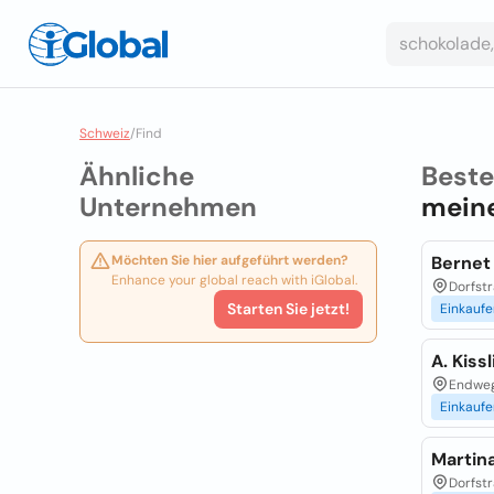
Schweiz
/
Find
Ähnliche
Best
Unternehmen
meine
Möchten Sie hier aufgeführt werden?
Bernet
Enhance your global reach with iGlobal.
Dorfstr
Starten Sie jetzt!
Einkaufe
A. Kis
Endweg
Einkaufe
Martina
Dorfstr