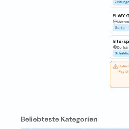
Zeitung
ELWY 
Metten
Garten
Inters
Dorfstr
Schuhlä
Unter
Regist
Beliebteste Kategorien