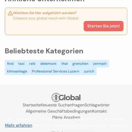
Möchten Sie hier aufgeführt werden?
Enhance your global reach with iGlobal.
Starten Sie jetzt!
Beliebteste Kategorien
find
taxi
rafz
delemont
thal
grenchen
zermatt
klimaanlage
Professional Services Luzern
zurich
Startseite
Neueste Suchanfragen
Schlagwörter
Allgemeine Geschäftsbedingungen
Kontakt
Pläne Ansehen
Wir verwenden Cookies, um das Nutzererlebnis zu verbessern
Mehr erfahren
. Wenn Sie weiterhin surfen, akzeptieren Sie deren