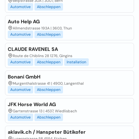
Belpstrasse 30A | 3007, Bern
Automotive
Abschleppen
Auto Help AG
Allmendstrasse 193A | 3603, Thun
Automotive
Abschleppen
CLAUDE RAVENEL SA
Route de Chiblins 28 1276, Gingins
Automotive
Abschleppen
Installation
Bonani GmbH
Murgenthalstrasse 41 | 4900, Langenthal
Automotive
Abschleppen
JFK Horse World AG
Gartenstrasse 13 | 4537, Wiedlisbach
Automotive
Abschleppen
aklavik.ch / Hanspeter Bütikofer
Luzernstrasse 58 4554, Etziken