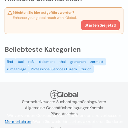
Möchten Sie hier aufgeführt werden?
Enhance your global reach with iGlobal.
Starten Sie jetzt!
Beliebteste Kategorien
find
taxi
rafz
delemont
thal
grenchen
zermatt
klimaanlage
Professional Services Luzern
zurich
Startseite
Neueste Suchanfragen
Schlagwörter
Allgemeine Geschäftsbedingungen
Kontakt
Pläne Ansehen
Wir verwenden Cookies, um das Nutzererlebnis zu verbessern
Mehr erfahren
. Wenn Sie weiterhin surfen, akzeptieren Sie deren