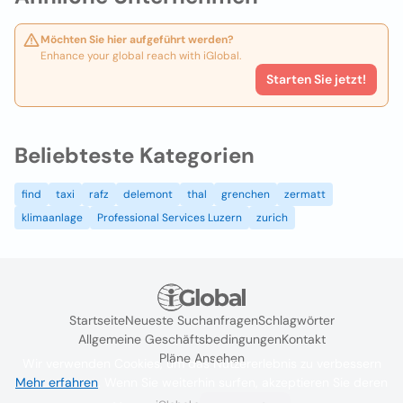
Möchten Sie hier aufgeführt werden?
Enhance your global reach with iGlobal.
Starten Sie jetzt!
Beliebteste Kategorien
find
taxi
rafz
delemont
thal
grenchen
zermatt
klimaanlage
Professional Services Luzern
zurich
Startseite
Neueste Suchanfragen
Schlagwörter
Allgemeine Geschäftsbedingungen
Kontakt
Pläne Ansehen
Wir verwenden Cookies, um das Nutzererlebnis zu verbessern
Mehr erfahren
. Wenn Sie weiterhin surfen, akzeptieren Sie deren