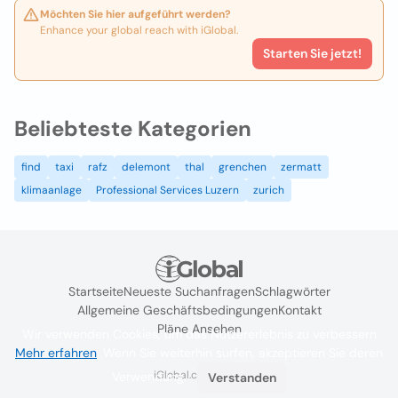
Möchten Sie hier aufgeführt werden?
Enhance your global reach with iGlobal.
Starten Sie jetzt!
Beliebteste Kategorien
find
taxi
rafz
delemont
thal
grenchen
zermatt
klimaanlage
Professional Services Luzern
zurich
Startseite
Neueste Suchanfragen
Schlagwörter
Allgemeine Geschäftsbedingungen
Kontakt
Pläne Ansehen
Wir verwenden Cookies, um das Nutzererlebnis zu verbessern
Mehr erfahren
. Wenn Sie weiterhin surfen, akzeptieren Sie deren
iGlobal.co @ 2024
Verwendung.
Verstanden