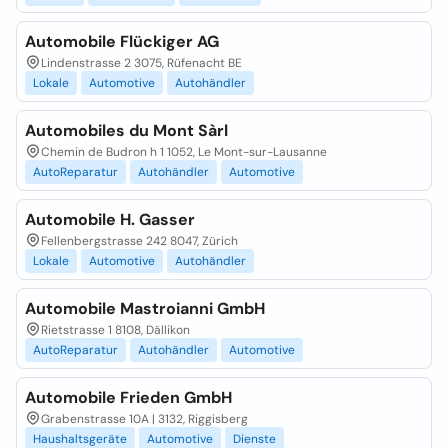
Automobile Flückiger AG
Lindenstrasse 2 3075, Rüfenacht BE
Lokale
Automotive
Autohändler
Automobiles du Mont Sàrl
Chemin de Budron h 1 1052, Le Mont-sur-Lausanne
AutoReparatur
Autohändler
Automotive
Automobile H. Gasser
Fellenbergstrasse 242 8047, Zürich
Lokale
Automotive
Autohändler
Automobile Mastroianni GmbH
Rietstrasse 1 8108, Dällikon
AutoReparatur
Autohändler
Automotive
Automobile Frieden GmbH
Grabenstrasse 10A | 3132, Riggisberg
Haushaltsgeräte
Automotive
Dienste