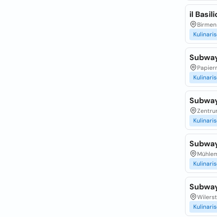
il Basil
Birmen
Kulinari
Subwa
Papierm
Kulinari
Subwa
Zentru
Kulinari
Subwa
Mühlema
Kulinari
Subwa
Wilerst
Kulinari