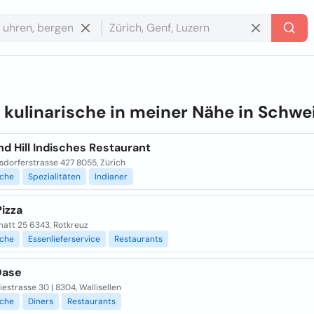
e
kulinarische in meiner Nähe in
Schwe
d Hill Indisches Restaurant
sdorferstrasse 427 8055, Zürich
sche
Spezialitäten
Indianer
Pizza
matt 25 6343, Rotkreuz
sche
Essenlieferservice
Restaurants
Oase
iestrasse 30 | 8304, Wallisellen
sche
Diners
Restaurants