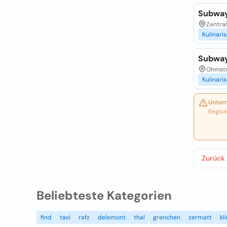
Subwa
Zentral
Kulinari
Subwa
Ohmstr.
Kulinari
Unter
Regist
Zurück
Beliebteste Kategorien
find
taxi
rafz
delemont
thal
grenchen
zermatt
kl