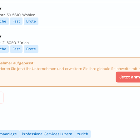
y
str. 59 5610, Wohlen
sche
Fast
Brote
y
 21 8050, Zürich
sche
Fast
Brote
nehmer aufgepasst!
rieren Sie jetzt Ihr Unternehmen und erweitern Sie Ihre globale Reichweite mit i
Jetzt anm
imaanlage
Professional Services Luzern
zurich