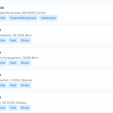
ico
sdorferstrasse 364 8055, Zürich
sche
Essenlieferservice
Italienisch
y
ühlestr. 85 3014, Bern
sche
Fast
Brote
y
m Europaplatz 1 3008, Bern
sche
Fast
Brote
y
ttstr. 11 4104, Oberwil
sche
Fast
Brote
y
r. 82 9200, Gossau
sche
Fast
Brote