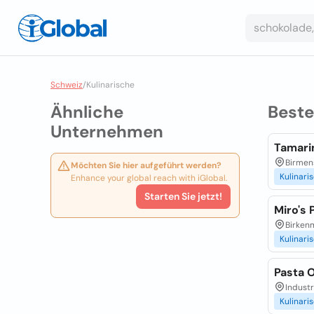
Schweiz
/
Kulinarische
Ähnliche
Best
Unternehmen
Tamarin
Birmen
Möchten Sie hier aufgeführt werden?
Kulinari
Enhance your global reach with iGlobal.
Starten Sie jetzt!
Miro's 
Birken
Kulinari
Pasta 
Industr
Kulinari