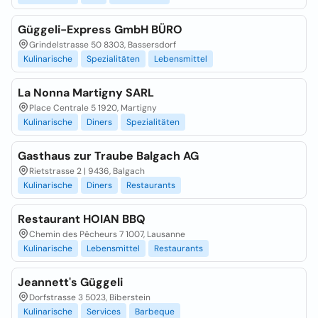
Güggeli-Express GmbH BÜRO
Grindelstrasse 50 8303, Bassersdorf
Kulinarische
Spezialitäten
Lebensmittel
La Nonna Martigny SARL
Place Centrale 5 1920, Martigny
Kulinarische
Diners
Spezialitäten
Gasthaus zur Traube Balgach AG
Rietstrasse 2 | 9436, Balgach
Kulinarische
Diners
Restaurants
Restaurant HOIAN BBQ
Chemin des Pêcheurs 7 1007, Lausanne
Kulinarische
Lebensmittel
Restaurants
Jeannett's Güggeli
Dorfstrasse 3 5023, Biberstein
Kulinarische
Services
Barbeque