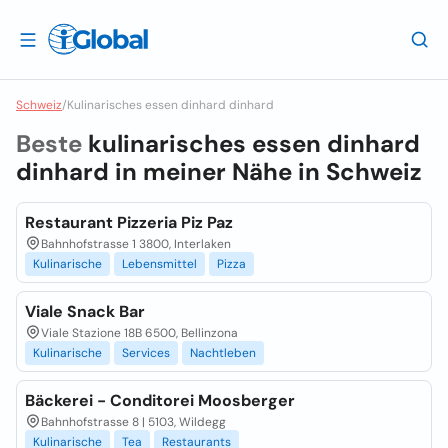
Schweiz
/
Kulinarisches essen dinhard dinhard
Beste
kulinarisches essen dinhard
dinhard in meiner Nähe in
Schweiz
Restaurant Pizzeria Piz Paz
Bahnhofstrasse 1 3800, Interlaken
Kulinarische
Lebensmittel
Pizza
Viale Snack Bar
Viale Stazione 18B 6500, Bellinzona
Kulinarische
Services
Nachtleben
Bäckerei - Conditorei Moosberger
Bahnhofstrasse 8 | 5103, Wildegg
Kulinarische
Tea
Restaurants