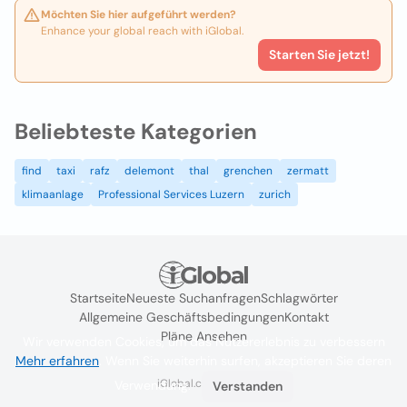
Möchten Sie hier aufgeführt werden?
Enhance your global reach with iGlobal.
Starten Sie jetzt!
Beliebteste Kategorien
find
taxi
rafz
delemont
thal
grenchen
zermatt
klimaanlage
Professional Services Luzern
zurich
Startseite
Neueste Suchanfragen
Schlagwörter
Allgemeine Geschäftsbedingungen
Kontakt
Pläne Ansehen
Wir verwenden Cookies, um das Nutzererlebnis zu verbessern
Mehr erfahren
. Wenn Sie weiterhin surfen, akzeptieren Sie deren
iGlobal.co @ 2024
Verwendung.
Verstanden