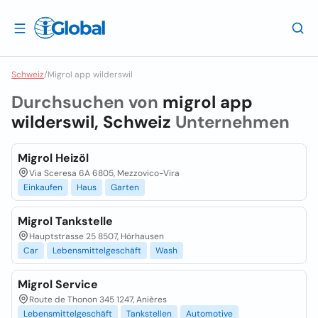
Schweiz
/
Migrol app wilderswil
Durchsuchen von
migrol app
wilderswil, Schweiz
Unternehmen
Migrol Heizöl
Via Sceresa 6A 6805, Mezzovico-Vira
Einkaufen
Haus
Garten
Migrol Tankstelle
Hauptstrasse 25 8507, Hörhausen
Car
Lebensmittelgeschäft
Wash
Migrol Service
Route de Thonon 345 1247, Anières
Lebensmittelgeschäft
Tankstellen
Automotive