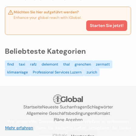
Möchten Sie hier aufgeführt werden?
Enhance your global reach with iGlobal.
Starten Sie jetzt!
Beliebteste Kategorien
find
taxi
rafz
delemont
thal
grenchen
zermatt
klimaanlage
Professional Services Luzern
zurich
Startseite
Neueste Suchanfragen
Schlagwörter
Allgemeine Geschäftsbedingungen
Kontakt
Pläne Ansehen
Wir verwenden Cookies, um das Nutzererlebnis zu verbessern
Mehr erfahren
. Wenn Sie weiterhin surfen, akzeptieren Sie deren
iGlobal.co @ 2024