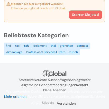
Möchten Sie hier aufgeführt werden?
Enhance your global reach with iGlobal.
Starten Sie jetzt!
Beliebteste Kategorien
find
taxi
rafz
delemont
thal
grenchen
zermatt
klimaanlage
Professional Services Luzern
zurich
Startseite
Neueste Suchanfragen
Schlagwörter
Allgemeine Geschäftsbedingungen
Kontakt
Pläne Ansehen
Wir verwenden Cookies, um das Nutzererlebnis zu verbessern
Mehr erfahren
. Wenn Sie weiterhin surfen, akzeptieren Sie deren
iGlobal.co @ 2024
Verwendung.
Verstanden