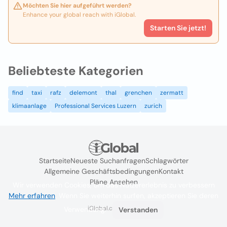
Möchten Sie hier aufgeführt werden?
Enhance your global reach with iGlobal.
Starten Sie jetzt!
Beliebteste Kategorien
find
taxi
rafz
delemont
thal
grenchen
zermatt
klimaanlage
Professional Services Luzern
zurich
Startseite
Neueste Suchanfragen
Schlagwörter
Allgemeine Geschäftsbedingungen
Kontakt
Pläne Ansehen
Wir verwenden Cookies, um das Nutzererlebnis zu verbessern
Mehr erfahren
. Wenn Sie weiterhin surfen, akzeptieren Sie deren
iGlobal.co @ 2024
Verwendung.
Verstanden