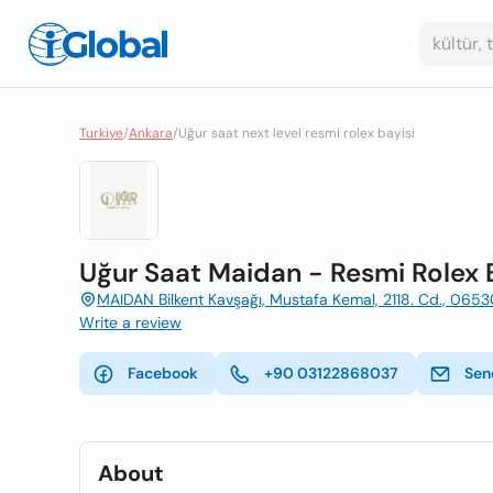
Turkiye
/
Ankara
/
Uğur saat next level resmi rolex bayisi
Uğur Saat Maidan - Resmi Rolex 
MAIDAN Bilkent Kavşağı, Mustafa Kemal, 2118. Cd., 06
Write a review
Facebook
+90 03122868037
Sen
About