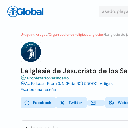
Uruguay
/
Artigas
/
Organizaciones religiosas, iglesias
/
La iglesia de 
La Iglesia de Jesucristo de los S
Propietario verificado
Av. Baltasar Brum S/N (Ruta 30) 55000, Artigas
Escribe una reseña
Facebook
Twitter
Webs