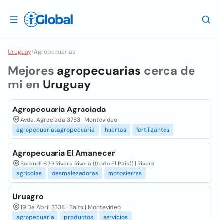
Uruguay
/
Agropecuarias
Mejores
agropecuarias
cerca de
mi en
Uruguay
Agropecuaria Agraciada
Avda. Agraciada 3783 | Montevideo
agropecuariasagropecuaria
huertas
fertilizantes
Agropecuaria El Amanecer
Sarandí 679 Rivera Rivera ((todo El Pais)) | Rivera
agrícolas
desmalezadoras
motosierras
Uruagro
19 De Abril 3338 | Salto | Montevideo
agropecuaria
productos
servicios