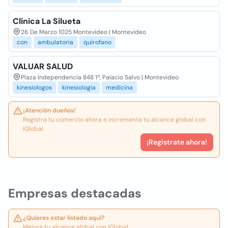
Clínica La Silueta
26 De Marzo 1025 Montevideo | Montevideo
con
ambulatoria
quirofano
VALUAR SALUD
Plaza Independencia 848 1º, Palacio Salvo | Montevideo
kinesiologos
kinesiologia
medicina
¡Atención dueños!
Registra tu comercio ahora e incrementa tu alcance global con
iGlobal.
¡Registrate ahora!
Empresas destacadas
¿Quieres estar listado aquí?
Mejora tu alcance global con iGlobal.