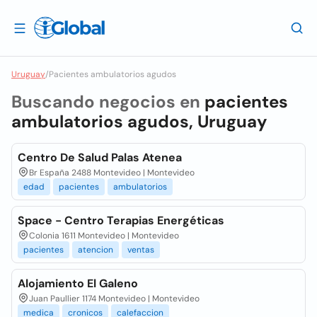
Uruguay
/
Pacientes ambulatorios agudos
Buscando negocios en
pacientes
ambulatorios agudos, Uruguay
Centro De Salud Palas Atenea
Br España 2488 Montevideo | Montevideo
edad
pacientes
ambulatorios
Space - Centro Terapias Energéticas
Colonia 1611 Montevideo | Montevideo
pacientes
atencion
ventas
Alojamiento El Galeno
Juan Paullier 1174 Montevideo | Montevideo
medica
cronicos
calefaccion