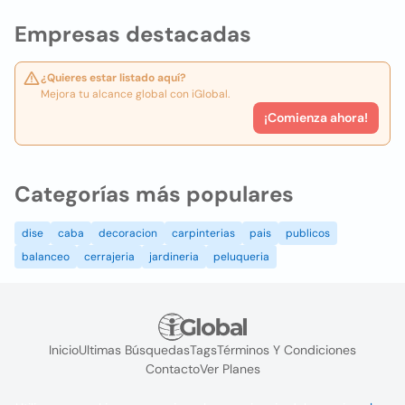
Empresas destacadas
¿Quieres estar listado aquí?
Mejora tu alcance global con iGlobal.
¡Comienza ahora!
Categorías más populares
dise
caba
decoracion
carpinterias
pais
publicos
balanceo
cerrajeria
jardineria
peluqueria
Inicio
Ultimas Búsquedas
Tags
Términos Y Condiciones
Contacto
Ver Planes