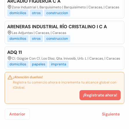
ARCADIO FIGUEROA C A
Zona Industrial I, Barquisimeto | Barquisimeto | Caracas, | Caracas
domicilios
otros
construccion
ARENERAS INDUSTRIAL RÍO CRISTALINO I C A
Las Adjuntas | Caracas, | Caracas
domicilios
otros
construccion
ADQ 11
Cl. Güigüe Con Cl. Los Díaz, Qta. Inivosib, Urb. L | Caracas, | Caracas
domicilios
papeles
imprenta
¡Atención dueños!
Registra tu comercio ahora e incrementa tu alcance global con
iGlobal.
¡Registrate ahora!
Anterior
Siguiente