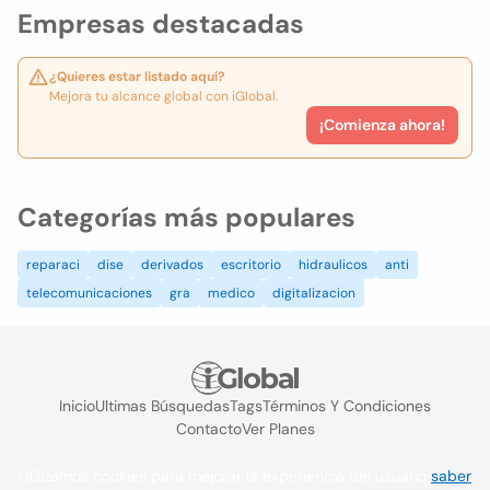
Empresas destacadas
¿Quieres estar listado aquí?
Mejora tu alcance global con iGlobal.
¡Comienza ahora!
Categorías más populares
reparaci
dise
derivados
escritorio
hidraulicos
anti
telecomunicaciones
gra
medico
digitalizacion
Inicio
Ultimas Búsquedas
Tags
Términos Y Condiciones
Contacto
Ver Planes
Utilizamos cookies para mejorar la experiencia del usuario
saber