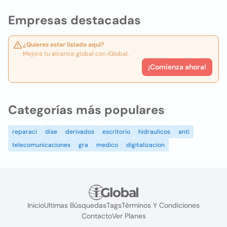
Empresas destacadas
¿Quieres estar listado aquí?
Mejora tu alcance global con iGlobal.
¡Comienza ahora!
Categorías más populares
reparaci
dise
derivados
escritorio
hidraulicos
anti
telecomunicaciones
gra
medico
digitalizacion
Inicio
Ultimas Búsquedas
Tags
Términos Y Condiciones
Contacto
Ver Planes