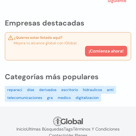
Siguiente
Empresas destacadas
¿Quieres estar listado aquí?
Mejora tu alcance global con iGlobal.
¡Comienza ahora!
Categorías más populares
reparaci
dise
derivados
escritorio
hidraulicos
anti
telecomunicaciones
gra
medico
digitalizacion
Inicio
Ultimas Búsquedas
Tags
Términos Y Condiciones
Contacto
Ver Planes