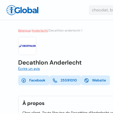
Belgique
/
Anderlecht
/
Decathlon anderlecht 1
Decathlon Anderlecht
Écrire un avis
Facebook
25591010
Website
À propos
Cher client, Toute l'équipe de Decathlon d'Anderlecht 