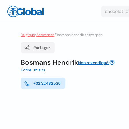
Belgique
/
Antwerpen
/
Bosmans hendrik antwerpen
Partager
Bosmans Hendrik
Non revendiqué
Écrire un avis
+32 32482535