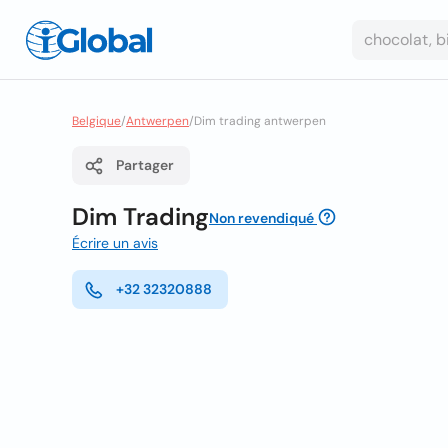
Belgique
/
Antwerpen
/
Dim trading antwerpen
Partager
Dim Trading
Non revendiqué
Écrire un avis
+32 32320888