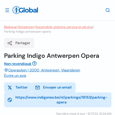
Belgique
/
Antwerpen
/
Automobile, stations-service et service
/
Parking indigo antwerpen opera
Partager
Parking Indigo Antwerpen Opera
Non revendiqué
Operaplein | 2000, Antwerpen, Vlaanderen
Écrire un avis
Twitter
Envoyer un email
https://www.indigoneo.be/nl/parkings/18153/parking-
opera
Dernière mise à jour : 9/17/24, 10:34 AM