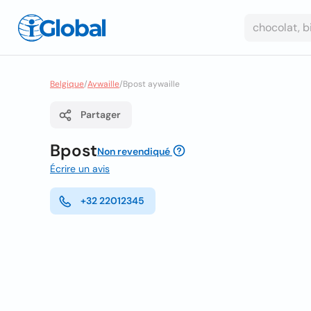
Belgique
/
Aywaille
/
Bpost aywaille
Partager
Bpost
Non revendiqué
Écrire un avis
+32 22012345