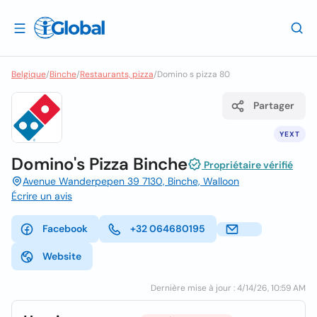
Belgique
/
Binche
/
Restaurants, pizza
/
Domino s pizza 80
Partager
YEXT
Domino's Pizza Binche
Propriétaire vérifié
Avenue Wanderpepen 39 7130, Binche, Walloon
Écrire un avis
Facebook
+32 064680195
Website
Dernière mise à jour : 4/14/26, 10:59 AM