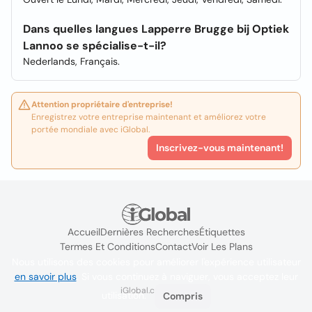
Dans quelles langues Lapperre Brugge bij Optiek
Lannoo se spécialise-t-il?
Nederlands, Français.
Attention propriétaire d'entreprise!
Enregistrez votre entreprise maintenant et améliorez votre
portée mondiale avec iGlobal.
Inscrivez-vous maintenant!
Accueil
Dernières Recherches
Étiquettes
Termes Et Conditions
Contact
Voir Les Plans
Nous utilisons des cookies pour améliorer l'expérience utilisateur
en savoir plus
. Si vous continuez à naviguer, vous acceptez leur
iGlobal.co @ 2024
utilisation.
Compris