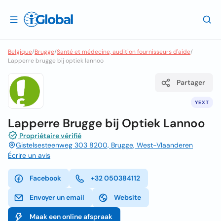
Belgique
/
Brugge
/
Santé et médecine, audition fournisseurs d'aide
/
Lapperre brugge bij optiek lannoo
Partager
YEXT
Lapperre Brugge bij Optiek Lannoo
Propriétaire vérifié
Gistelsesteenweg 303 8200, Brugge, West-Vlaanderen
Écrire un avis
Facebook
+32 050384112
Envoyer un email
Website
Maak een online afspraak