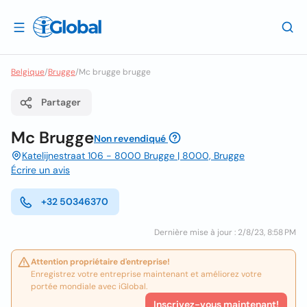
Belgique
/
Brugge
/
Mc brugge brugge
Partager
Mc Brugge
Non revendiqué
Katelijnestraat 106 - 8000 Brugge | 8000, Brugge
Écrire un avis
+32 50346370
Dernière mise à jour : 2/8/23, 8:58 PM
Attention propriétaire d'entreprise!
Enregistrez votre entreprise maintenant et améliorez votre
portée mondiale avec iGlobal.
Inscrivez-vous maintenant!