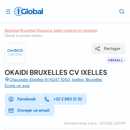
Belgique
/
Bruxelles
/
Shopping, bébé matériel et meubles
/
Okaidi bruxelles ixelles
Partager
UBERALL
OKAIDI BRUXELLES CV IXELLES
Chaussée d'Ixelles 61 N247 1050, Ixelles, Bruxelles
Écrire un avis
Facebook
+32 2 882 21 32
Envoyer un email
Dernière mise à jour : 3/27/26, 3:37 PM