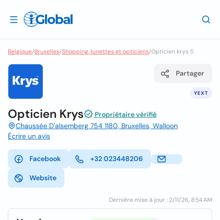
Belgique
/
Bruxelles
/
Shopping, lunettes et opticiens
/
Opticien krys 5
Partager
YEXT
Opticien Krys
Propriétaire vérifié
Chaussée D'alsemberg 754 1180, Bruxelles, Walloon
Écrire un avis
Facebook
+32 023448206
Website
Dernière mise à jour : 2/11/26, 8:54 AM