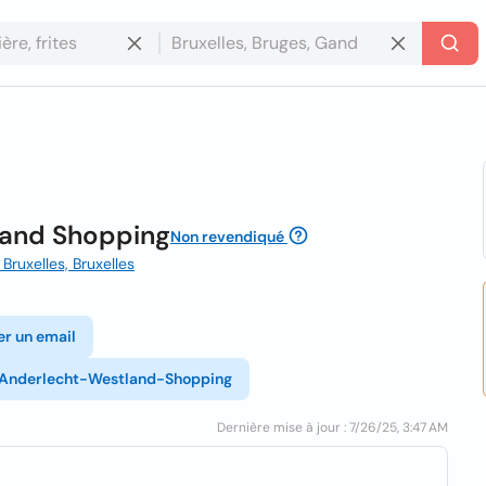
land Shopping
Non revendiqué
ruxelles, Bruxelles
er un email
-Anderlecht-Westland-Shopping
Dernière mise à jour : 7/26/25, 3:47 AM