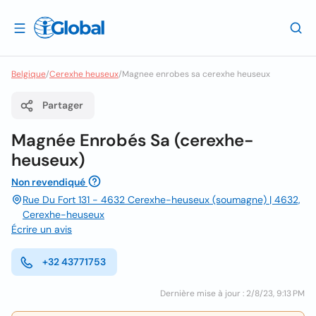
Belgique
/
Cerexhe heuseux
/
Magnee enrobes sa cerexhe heuseux
Partager
Magnée Enrobés Sa (cerexhe-
heuseux)
Non revendiqué
Rue Du Fort 131 - 4632 Cerexhe-heuseux (soumagne) | 4632,
Cerexhe-heuseux
Écrire un avis
+32 43771753
Dernière mise à jour : 2/8/23, 9:13 PM