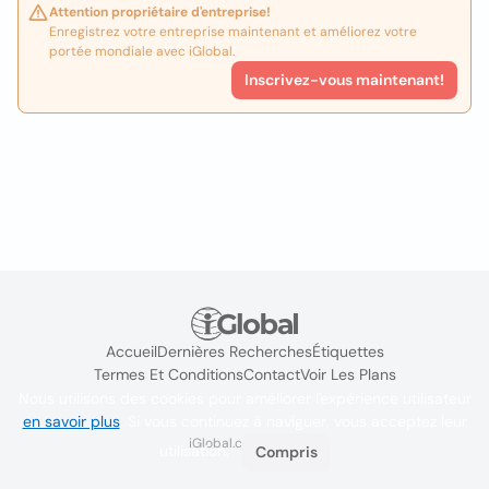
Attention propriétaire d'entreprise!
Enregistrez votre entreprise maintenant et améliorez votre
portée mondiale avec iGlobal.
Inscrivez-vous maintenant!
Accueil
Dernières Recherches
Étiquettes
Termes Et Conditions
Contact
Voir Les Plans
Nous utilisons des cookies pour améliorer l'expérience utilisateur
en savoir plus
. Si vous continuez à naviguer, vous acceptez leur
iGlobal.co @ 2024
utilisation.
Compris